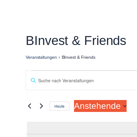
BInvest & Friends
Veranstaltungen
BInvest & Friends
Veranstaltungen
Bitte
Suche
Schlüsselwort
und
eingeben.
Anstehende
Suche
Heute
Ansichten,
nach
Datum
Navigation
Veranstaltungen
wählen.
Schlüsselwort.